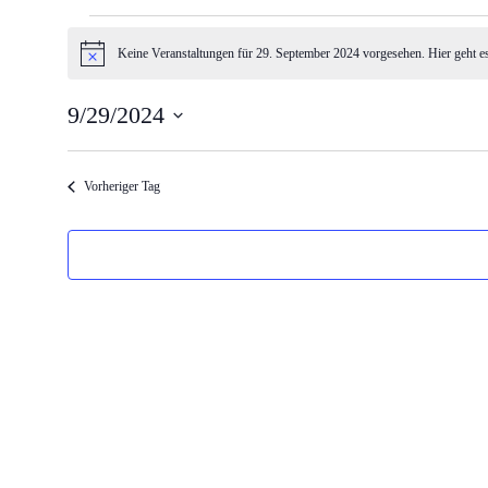
Veranstaltungen
Keine Veranstaltungen für 29. September 2024 vorgesehen. Hier geht e
Hinweis
für
9/29/2024
Datum
wählen.
29.
Vorheriger Tag
September
2024